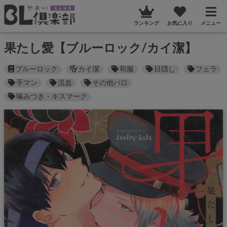
ランキング
お気に入り
メニュー
果たし愛【ブルーロック/カイ潔】
ブルーロック
カイ潔
和服
目隠し
フェラ
手マン
流血
その他パロ
噛みつき・キスマーク