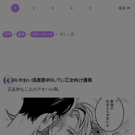
1
2
3
4
5
最後
TOP
原作
ブルーロック
果たし愛
BLやおい倶楽部＠BL/TL/乙女向け漫画
正反対な二人のアオハルBL