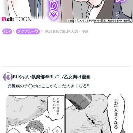
TOP
タググループ
亀頭責めのBL同人誌・漫画
BLやおい倶楽部＠BL/TL/乙女向け漫画
異種族のチ◯ポはここからまだ大きくなる!!