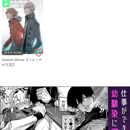
年
齢
3/9 19:00
Seaside Winter【ペルソナ
4/主花】