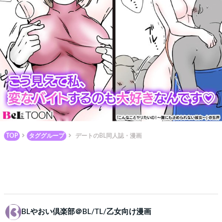
TOP
タググループ
デートのBL同人誌・漫画
BLやおい倶楽部＠BL/TL/乙女向け漫画