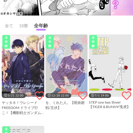
全年齢
全て
18禁
全
全
全
年
年
年
齢
齢
齢
5/21 22:00
12/28 22:00
7/1 19:00
STEP one two three!
ヤッタネ！ウレシード
を、くれた人。【呪術廻
【TIGER＆BUNNY/兎虎】
FREEDOM ドライブ行
戦/五伏】
こ！【機動戦士ガンダム
SEED DESTINY/ハイノ
イ】
全