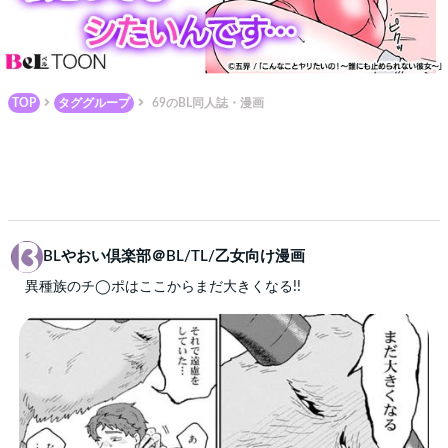
TOP
タググループ
69のBL同人誌・漫画
BLやおい倶楽部＠BL/TL/乙女向け漫画
異種族のチ◯ポはここからまだ大きくなる!!