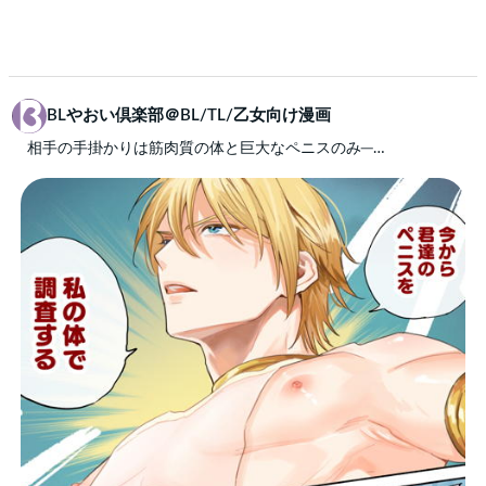
BLやおい倶楽部＠BL/TL/乙女向け漫画
相手の手掛かりは筋肉質の体と巨大なペニスのみ─…