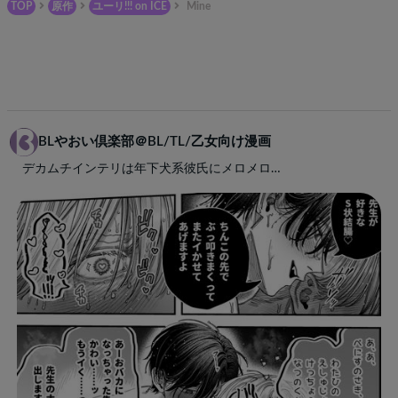
TOP
原作
ユーリ!!! on ICE
Mine
BLやおい倶楽部＠BL/TL/乙女向け漫画
デカムチインテリは年下犬系彼氏にメロメロ…