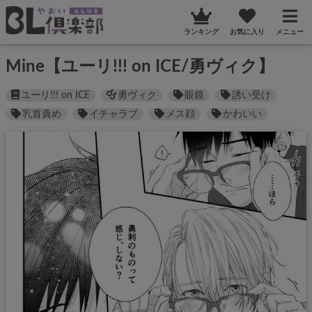
ランキング
お気に入り
メニュー
Mine【ユーリ!!! on ICE/勇ヴィク】
ユーリ!!! on ICE
勇ヴィク
眼鏡
誘い受け
乳首責め
イチャラブ
メス顔
かわいい