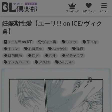
ランキング
お気に入り
メニュー
妊娠期性愛【ユーリ!!! on ICE/ヴィク
勇】
ユーリ!!! on ICE
ヴィク勇
フェラ
手コキ
手マン
乳首責め
ぶっかけ
睡姦
口内射精
顔射
同棲
イチャラブ
オメガバース
メス顔
かわいい