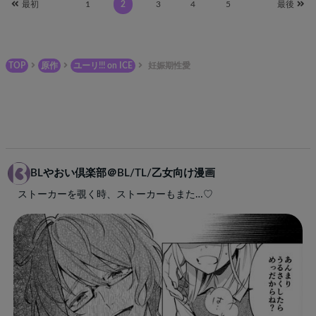
最初
1
2
3
4
5
最後
TOP
原作
ユーリ!!! on ICE
妊娠期性愛
BLやおい倶楽部＠BL/TL/乙女向け漫画
ストーカーを覗く時、ストーカーもまた…♡