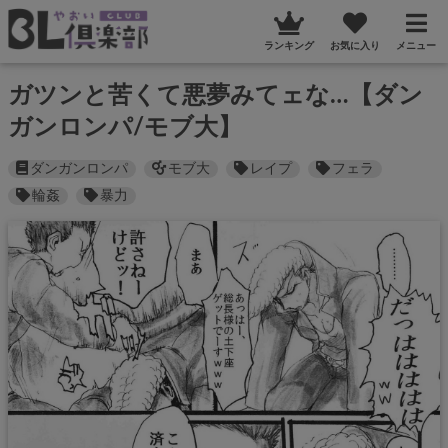
ランキング
お気に入り
メニュー
ガツンと苦くて悪夢みてェな…【ダン
ガンロンパ/モブ大】
ダンガンロンパ
モブ大
レイプ
フェラ
輪姦
暴力