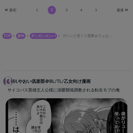
最初
1
2
3
4
5
最後
TOP
原作
ダンガンロンパ
ガツンと苦くて悪夢みてェな…
BLやおい倶楽部＠BL/TL/乙女向け漫画
サイコパス英雄主人公様に溺愛開発調教される転生モブの俺