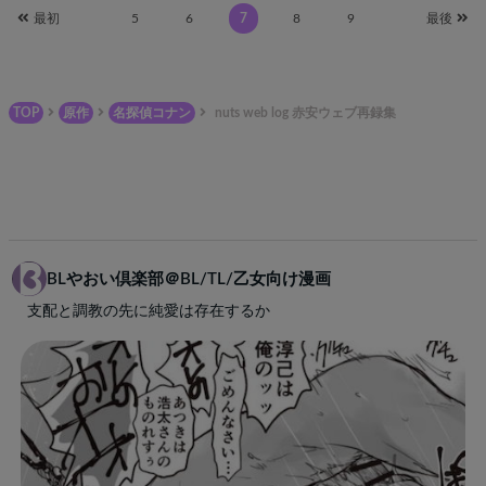
最初
5
6
7
8
9
最後
TOP
原作
名探偵コナン
nuts web log 赤安ウェブ再録集
BLやおい倶楽部＠BL/TL/乙女向け漫画
支配と調教の先に純愛は存在するか