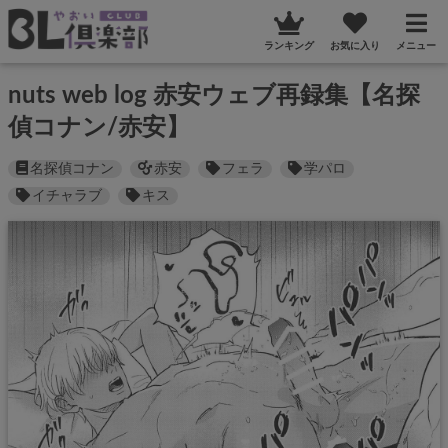
ランキング
お気に入り
メニュー
nuts web log 赤安ウェブ再録集【名探
偵コナン/赤安】
名探偵コナン
赤安
フェラ
学パロ
イチャラブ
キス