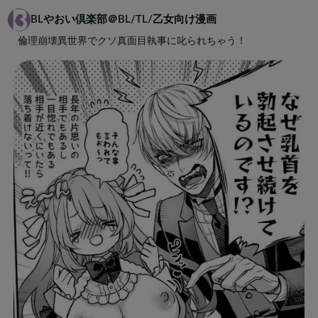
BLやおい倶楽部＠BL/TL/乙女向け漫画
倫理崩壊異世界でクソ真面目執事に叱られちゃう！