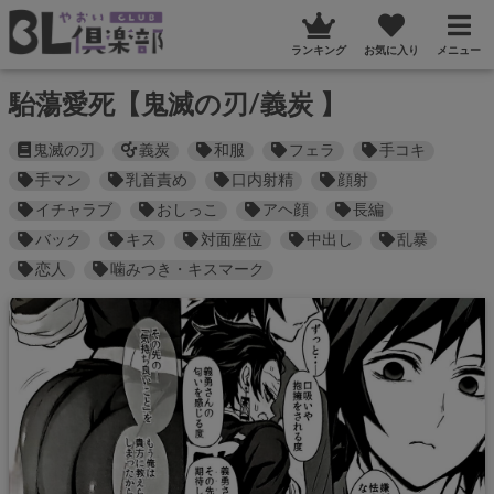
ランキング
お気に入り
メニュー
駘蕩愛死【鬼滅の刃/義炭 】
鬼滅の刃
義炭
和服
フェラ
手コキ
手マン
乳首責め
口内射精
顔射
イチャラブ
おしっこ
アヘ顔
長編
バック
キス
対面座位
中出し
乱暴
恋人
噛みつき・キスマーク