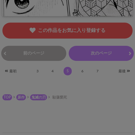
この作品をお気に入り登録する
前のページ
次のページ
最初
3
4
5
6
7
最後
TOP
原作
鬼滅の刃
駘蕩愛死