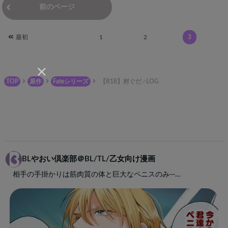
前のページ
次のページ
最初
1
2
3
TOP
原作
Fateシリーズ
【R18】村ぐだ♂LOG
BLやおい倶楽部＠BL/TL/乙女向け漫画
相手の手掛かりは筋肉質の体と巨大なペニスのみ─…