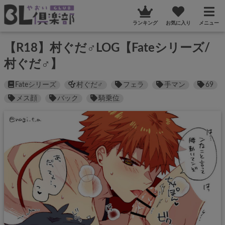
ランキング
お気に入り
メニュー
【R18】村ぐだ♂LOG【Fateシリーズ/
村ぐだ♂】
Fateシリーズ
村ぐだ♂
フェラ
手マン
69
メス顔
バック
騎乗位