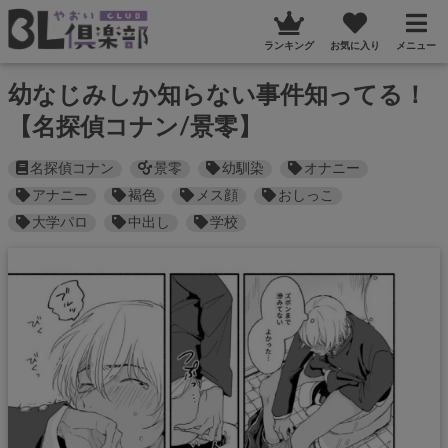
ランキング
お気に入り
メニュー
幼なじみしか知らない事件知ってる！
【名探偵コナン/景零】
名探偵コナン
景零
幼馴染
オナニー
アナニー
褐色
メス顔
おしっこ
大学パロ
中出し
学校