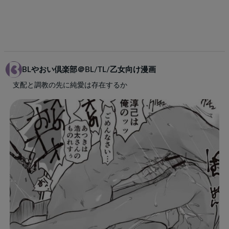
BLやおい倶楽部＠BL/TL/乙女向け漫画
支配と調教の先に純愛は存在するか