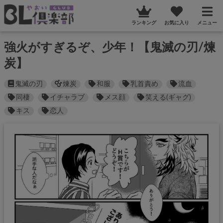
ランキング
お気に入り
メニュー
強火がすぎるぞ、少年！【鬼滅の刃/煉
炭】
鬼滅の刃
煉炭
和服
乳首責め
流血
同棲
イチャラブ
メス顔
笑える(ギャグ)
キス
恋人