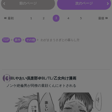
前のページ
次のページ
最初
1
2
3
4
5
最後
TOP
原作
その他
わがままうさぎとの暮らし方
BLやおい倶楽部＠BL/TL/乙女向け漫画
ノンケ絶倫男が同僚の童顔くんにオトされる