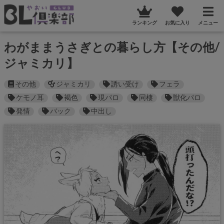
ランキング
お気に入り
メニュー
わがままうさぎとの暮らし方【その他/
ジャミカリ】
その他
ジャミカリ
誘い受け
フェラ
ケモノ耳
褐色
現パロ
同棲
獣化パロ
発情
バック
中出し