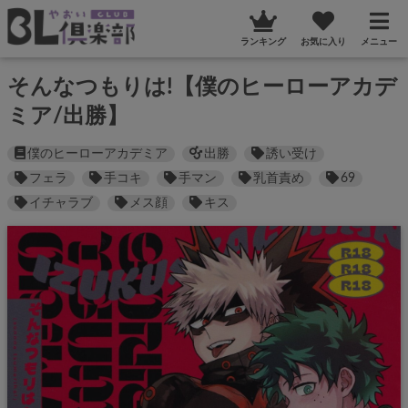
ランキング
お気に入り
メニュー
そんなつもりは!【僕のヒーローアカデ
ミア/出勝】
僕のヒーローアカデミア
出勝
誘い受け
フェラ
手コキ
手マン
乳首責め
69
イチャラブ
メス顔
キス