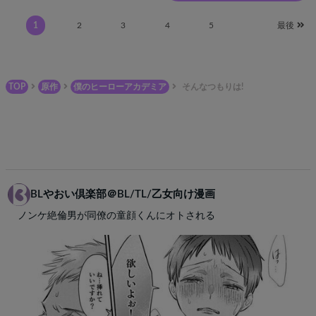
1
2
3
4
5
最後
TOP
原作
僕のヒーローアカデミア
そんなつもりは!
BLやおい倶楽部＠BL/TL/乙女向け漫画
ノンケ絶倫男が同僚の童顔くんにオトされる