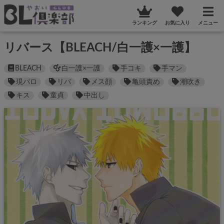
ランキング
お気に入り
メニュー
リバース【BLEACH/白一護×一護】
BLEACH
白一護×一護
手コキ
手マン
現パロ
リバ
メス顔
亀頭責め
潮吹き
キス
童貞
中出し