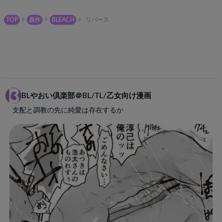
TOP
原作
BLEACH
リバース
BLやおい倶楽部＠BL/TL/乙女向け漫画
支配と調教の先に純愛は存在するか