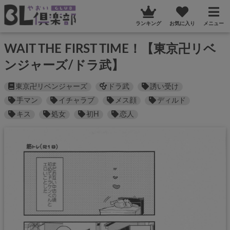
ランキング
お気に入り
メニュー
WAIT THE FIRST TIME！【東京卍リベ
ンジャーズ/ドラ武】
東京卍リベンジャーズ
ドラ武
誘い受け
手マン
イチャラブ
メス顔
ディルド
キス
処女
初H
恋人