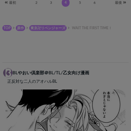
最初
2
3
4
5
6
最後
TOP
原作
東京卍リベンジャーズ
WAIT THE FIRST TIME！
BLやおい倶楽部＠BL/TL/乙女向け漫画
正反対な二人のアオハルBL