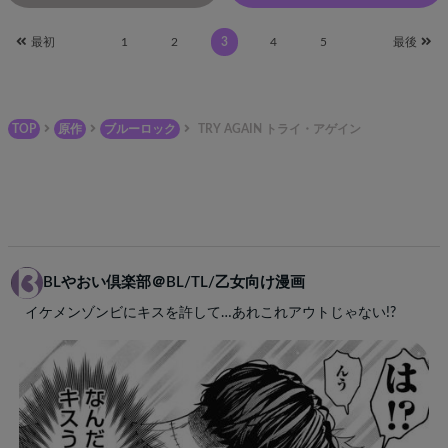
最初
1
2
3
4
5
最後
TOP
原作
ブルーロック
TRY AGAIN トライ・アゲイン
BLやおい倶楽部＠BL/TL/乙女向け漫画
イケメンゾンビにキスを許して…あれこれアウトじゃない!?