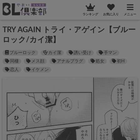
ランキング
お気に入り
メニュー
TRY AGAIN トライ・アゲイン【ブルー
ロック/カイ潔】
ブルーロック
カイ潔
誘い受け
手マン
同棲
メス顔
アナルプラグ
処女
初H
恋人
イケメン