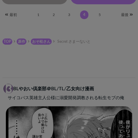
最初
1
2
3
4
5
最後
TOP
原作
おそ松さん
Secret さまーないと
BLやおい倶楽部＠BL/TL/乙女向け漫画
サイコパス英雄主人公様に溺愛開発調教される転生モブの俺