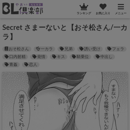
ランキング
お気に入り
メニュー
Secret さまーないと【おそ松さん/一カ
ラ】
おそ松さん
一カラ
兄弟
誘い受け
フェラ
口内射精
発情
キス
騎乗位
中出し
青姦
恋人