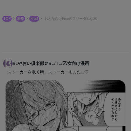
TOP
原作
Free!
おとなむけFreeのフリーダムな本
BLやおい倶楽部＠BL/TL/乙女向け漫画
ストーカーを覗く時、ストーカーもまた…♡