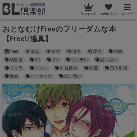
ランキング
お気に入り
メニュー
おとなむけFreeのフリーダムな本
【Free!/遙真】
Free!
遙真
遙凛
渚怜
凛遙
眼鏡
幼馴染
3P
ドS
ツンデレ
誘い受け
フェラ
手マン
乳首責め
睡姦
口内射精
嫉妬
イラマチオ
襲い受け