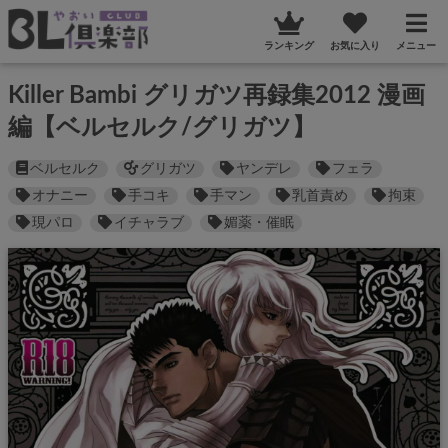
ランキング
お気に入り
メニュー
Killer Bambi グリガツ再録集2012 漫画
編【ベルセルク/グリガツ】
ベルセルク
グリガツ
ヤンデレ
フェラ
オナニー
手コキ
手マン
乳首責め
拘束
現パロ
イチャラブ
媚薬・催眠