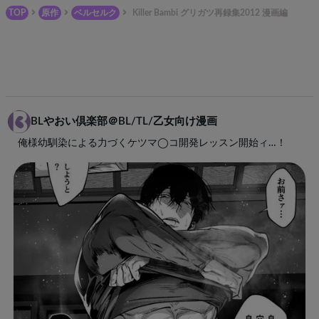
TOP
原作
ベルセルク
Killer Bambi グリガツ再録集2012 漫画編
BLやおい倶楽部＠BL/TL/乙女向け漫画
俺様幼馴染による力づくケツマ◯コ開発レッスン開始ィ…！