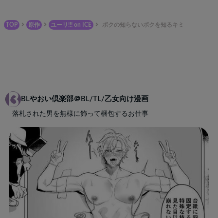
TOP
原作
ユーリ!!! on ICE
ボクの知らないボクを知るキミ
BLやおい倶楽部＠BL/TL/乙女向け漫画
落札された男を無様に飾って梱包するお仕事