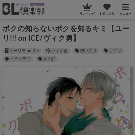
ランキング
お気に入り
メニュー
ボクの知らないボクを知るキミ【ユー
リ!!! on ICE/ヴィク勇】
ユーリ!!! on ICE
ヴィク勇
誘い受け
手マン
イチャラブ
メス顔