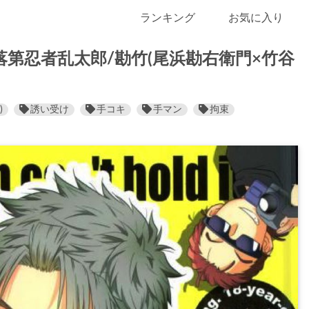
ランキング
お気に入り
落第忍者乱太郎/勘竹(尾浜勘右衛門×竹谷
)
誘い受け
手コキ
手マン
拘束