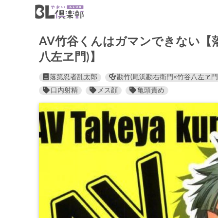
AV竹谷くんはガマンできない【
八左ヱ門)】
落第忍者乱太郎
勘竹(尾浜勘右衛門×竹谷八左ヱ門
口内射精
メス顔
亀頭責め