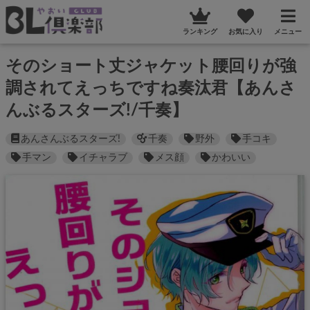
ランキング
お気に入り
メニュー
そのショート丈ジャケット腰回りが強
調されてえっちですね奏汰君【あんさ
んぶるスターズ!/千奏】
あんさんぶるスターズ!
千奏
野外
手コキ
手マン
イチャラブ
メス顔
かわいい