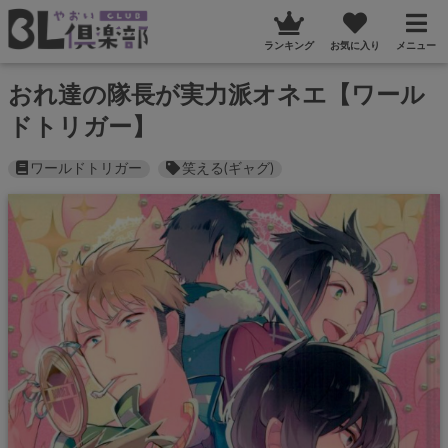
ランキング
お気に入り
メニュー
おれ達の隊長が実力派オネエ【ワール
ドトリガー】
ワールドトリガー
笑える(ギャグ)