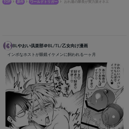
TOP
原作
ワールドトリガー
おれ達の隊長が実力派オネエ
BLやおい倶楽部＠BL/TL/乙女向け漫画
インポなホストが眼鏡イケメンに飼われる一ヶ月