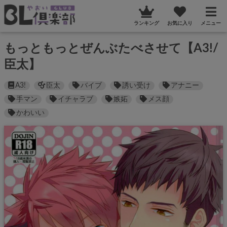
ランキング
お気に入り
メニュー
もっともっとぜんぶたべさせて【A3!/
臣太】
A3!
臣太
バイブ
誘い受け
アナニー
手マン
イチャラブ
嫉妬
メス顔
かわいい