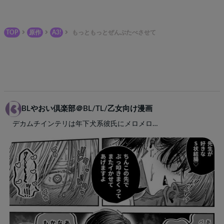
TOP
原作
A3!
もっともっとぜんぶたべさせて
BLやおい倶楽部＠BL/TL/乙女向け漫画
デカムチインテリは年下犬系彼氏にメロメロ…