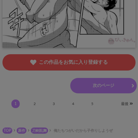
この作品をお気に入り登録する
前のページ
次のページ
1
2
3
4
5
最後
TOP
原作
刀剣乱舞
俺たちつがいだから子作りしようぜ