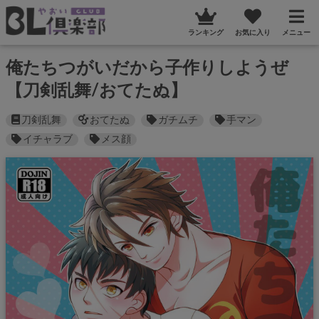
ランキング
お気に入り
メニュー
俺たちつがいだから子作りしようぜ
【刀剣乱舞/おてたぬ】
刀剣乱舞
おてたぬ
ガチムチ
手マン
イチャラブ
メス顔