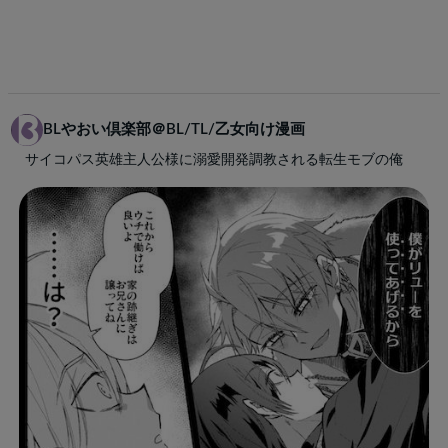
BLやおい倶楽部＠BL/TL/乙女向け漫画
サイコパス英雄主人公様に溺愛開発調教される転生モブの俺