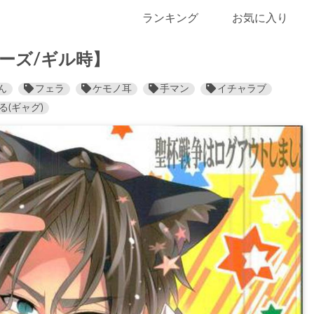
ランキング
お気に入り
リーズ/ギル時】
ん
フェラ
ケモノ耳
手マン
イチャラブ
る(ギャグ)