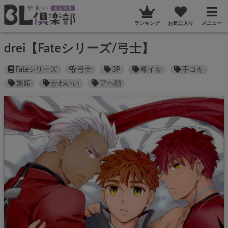
ランキング
お気に入り
メニュー
drei【Fateシリーズ/弓士】
Fateシリーズ
弓士
3P
雌イキ
手コキ
嫉妬
かわいい
アヘ顔