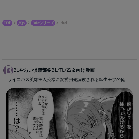
TOP
原作
Fateシリーズ
drei
BLやおい倶楽部＠BL/TL/乙女向け漫画
サイコパス英雄主人公様に溺愛開発調教される転生モブの俺