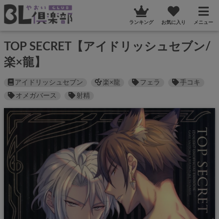
ランキング
お気に入り
メニュー
TOP SECRET【アイドリッシュセブン/
楽×龍】
アイドリッシュセブン
楽×龍
フェラ
手コキ
オメガバース
射精