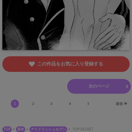
この作品をお気に入り登録する
前のページ
次のページ
1
2
3
4
5
最後
TOP
原作
アイドリッシュセブン
TOP SECRET