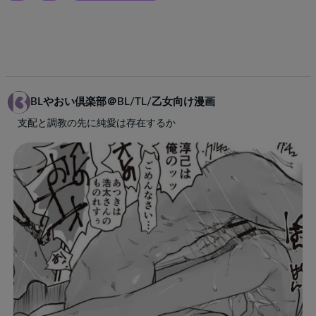
BLやおい倶楽部＠BL/TL/乙女向け漫画
支配と調教の先に純愛は存在するか