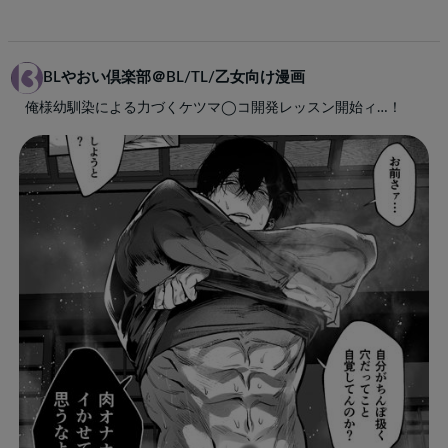
BLやおい倶楽部＠BL/TL/乙女向け漫画
俺様幼馴染による力づくケツマ◯コ開発レッスン開始ィ…！