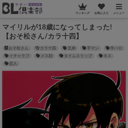
ランキング
お気に入り
メニュー
マイリルが18歳になってしまった!
【おそ松さん/カラ十四】
おそ松さん
カラ十四
兄弟
手マン
学パロ
イチャラブ
メス顔
タイムスリップ
キス
恋人