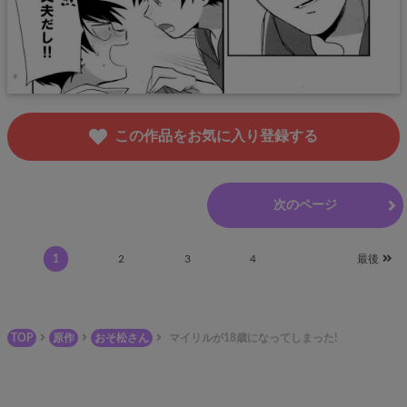
この作品をお気に入り登録する
前のページ
次のページ
1
2
3
4
最後
TOP
原作
おそ松さん
マイリルが18歳になってしまった!