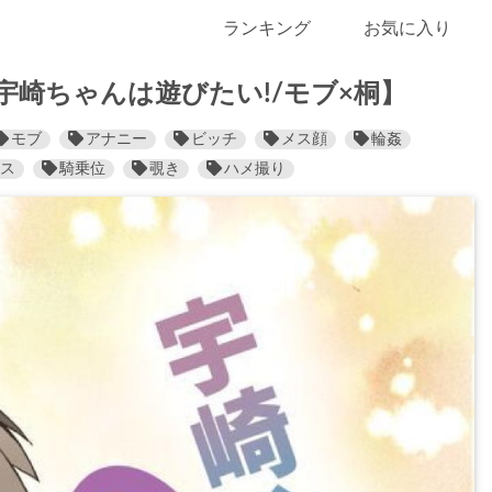
ランキング
お気に入り
宇崎ちゃんは遊びたい!/モブ×桐】
モブ
アナニー
ビッチ
メス顔
輪姦
ス
騎乗位
覗き
ハメ撮り