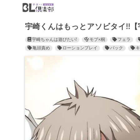
宇崎くんはもっとアソビタイ!!【
宇崎ちゃんは遊びたい!
モブ×桐
フェラ
亀頭責め
ローションプレイ
バック
キ