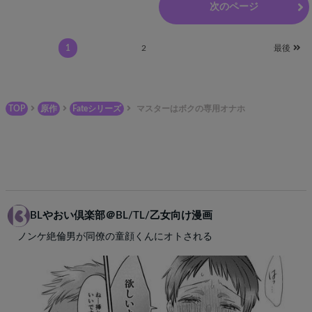
前のページ
次のページ
1
2
最後
TOP
原作
Fateシリーズ
マスターはボクの専用オナホ
BLやおい倶楽部＠BL/TL/乙女向け漫画
ノンケ絶倫男が同僚の童顔くんにオトされる