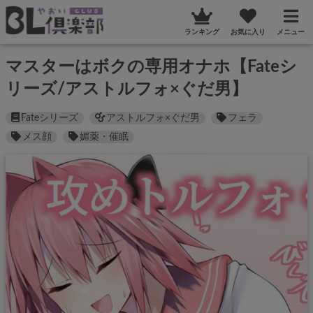
ランキング
お気に入り
メニュー
マスターはボクの専用オナホ【Fateシ
リーズ/アストルフォ×ぐだ男】
Fateシリーズ
アストルフォ×ぐだ男
フェラ
メス顔
媚薬・催眠