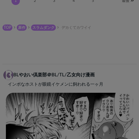
1
2
3
4
5
最後
TOP
原作
スラムダンク
デカくてカワイイ
BLやおい倶楽部＠BL/TL/乙女向け漫画
インポなホストが眼鏡イケメンに飼われる一ヶ月