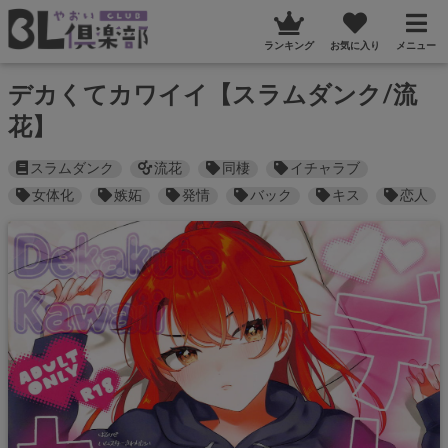
ランキング
お気に入り
メニュー
デカくてカワイイ【スラムダンク/流
花】
スラムダンク
流花
同棲
イチャラブ
女体化
嫉妬
発情
バック
キス
恋人