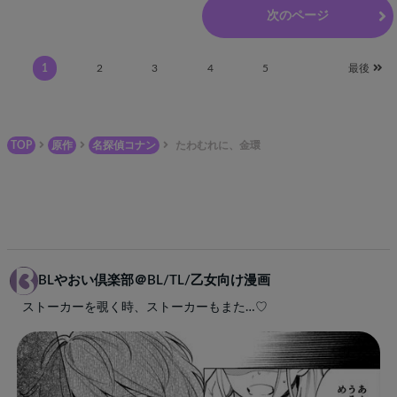
前のページ
次のページ
1
2
3
4
5
最後
TOP
原作
名探偵コナン
たわむれに、金環
BLやおい倶楽部＠BL/TL/乙女向け漫画
ストーカーを覗く時、ストーカーもまた…♡