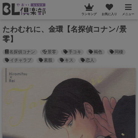
ランキング
お気に入り
メニュー
たわむれに、金環【名探偵コナン/景
零】
名探偵コナン
景零
手コキ
褐色
同棲
イチャラブ
素股
キス
恋人