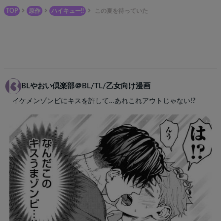
TOP
原作
ハイキュー!!
この夏を待っていた
BLやおい倶楽部＠BL/TL/乙女向け漫画
イケメンゾンビにキスを許して…あれこれアウトじゃない!?