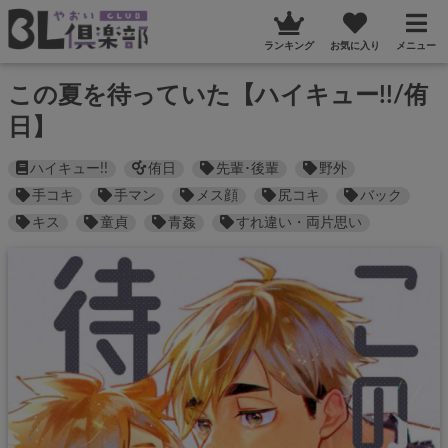
ランキング
お気に入り
メニュー
この夏を待っていた【ハイキュー!!/侑
日】
ハイキュー!!
侑日
先輩･後輩
野外
手コキ
手マン
メス顔
尻コキ
バック
キス
童貞
青姦
すれ違い・両片思い