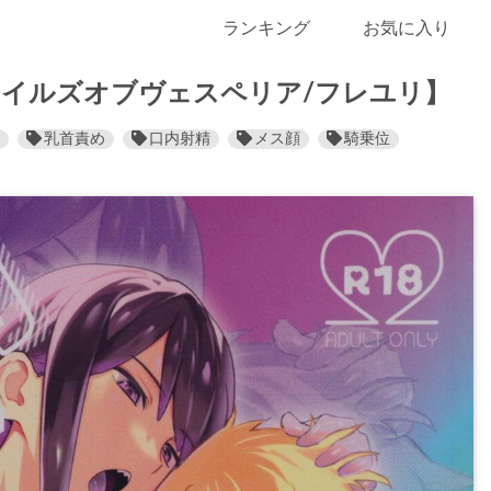
ランキング
お気に入り
イルズオブヴェスペリア/フレユリ】
乳首責め
口内射精
メス顔
騎乗位