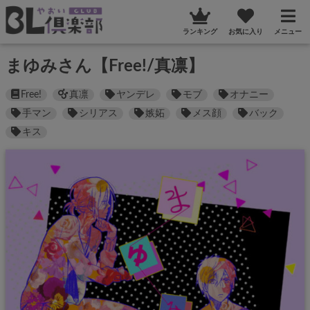
ランキング
お気に入り
メニュー
まゆみさん【Free!/真凛】
Free!
真凛
ヤンデレ
モブ
オナニー
手マン
シリアス
嫉妬
メス顔
バック
キス