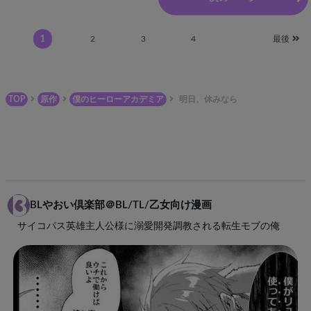
1
2
3
4
最後
TOP
原作
僕のヒーローアカデミア
明日、休みなら
BLやおい倶楽部＠BL/TL/乙女向け漫画
サイコパス英雄主人公様に溺愛開発調教される転生モブの俺