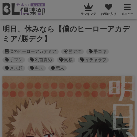
ランキング
お気に入り
メニュー
明日、休みなら【僕のヒーローアカデ
ミア/勝デク】
僕のヒーローアカデミア
勝デク
手コキ
手マン
乳首責め
同棲
イチャラブ
メス顔
キス
恋人