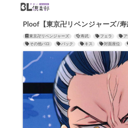
Ploof【東京卍リベンジャーズ/
東京卍リベンジャーズ
寿武
フェラ
ア
その他パロ
バック
キス
対面座位