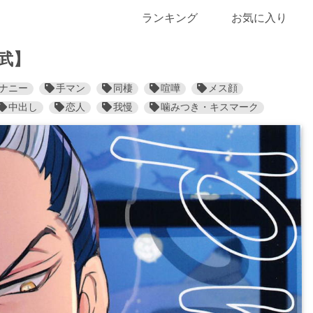
ランキング
お気に入り
寿武】
ナニー
手マン
同棲
喧嘩
メス顔
中出し
恋人
我慢
噛みつき・キスマーク