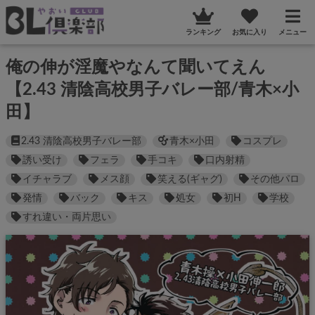
ランキング
お気に入り
メニュー
俺の伸が淫魔やなんて聞いてえん
【2.43 清陰高校男子バレー部/青木×小
田】
2.43 清陰高校男子バレー部
青木×小田
コスプレ
誘い受け
フェラ
手コキ
口内射精
イチャラブ
メス顔
笑える(ギャグ)
その他パロ
発情
バック
キス
処女
初H
学校
すれ違い・両片思い