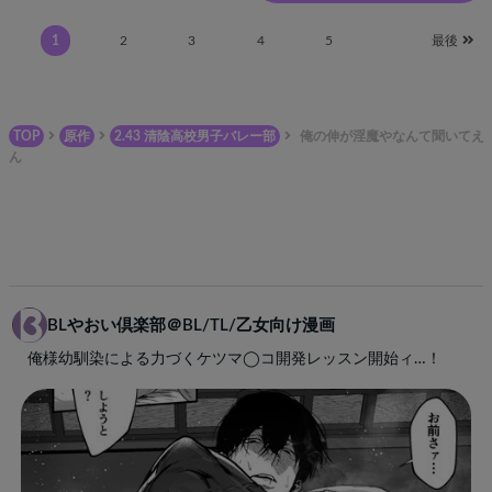
1
2
3
4
5
最後
TOP
原作
2.43 清陰高校男子バレー部
俺の伸が淫魔やなんて聞いてえ
ん
BLやおい倶楽部＠BL/TL/乙女向け漫画
俺様幼馴染による力づくケツマ◯コ開発レッスン開始ィ…！