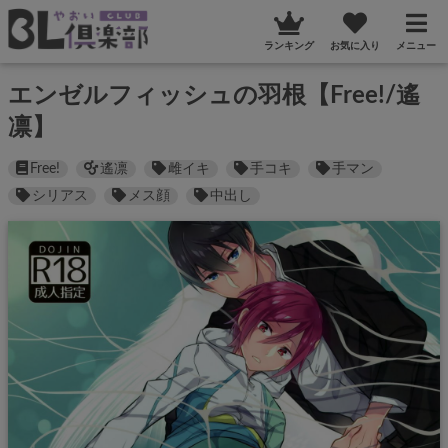
ランキング
お気に入り
メニュー
エンゼルフィッシュの羽根【Free!/遙
凛】
Free!
遙凛
雌イキ
手コキ
手マン
シリアス
メス顔
中出し