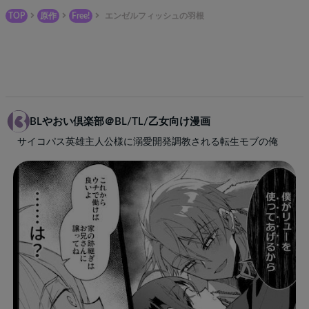
TOP
原作
Free!
エンゼルフィッシュの羽根
BLやおい倶楽部＠BL/TL/乙女向け漫画
サイコパス英雄主人公様に溺愛開発調教される転生モブの俺