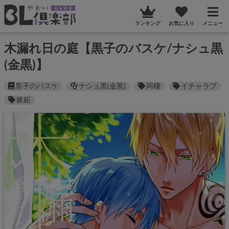
ランキング
お気に入り
メニュー
木漏れ日の庭【黒子のバスケ/ナシュ黒
(金黒)】
黒子のバスケ
ナシュ黒(金黒)
同棲
イチャラブ
嫉妬