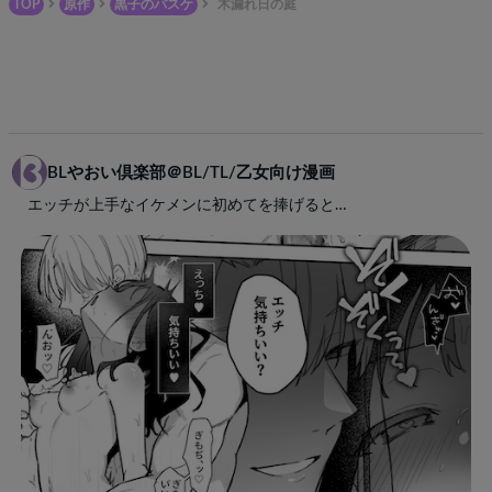
TOP
原作
黒子のバスケ
木漏れ日の庭
BLやおい倶楽部＠BL/TL/乙女向け漫画
エッチが上手なイケメンに初めてを捧げると…