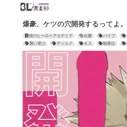
爆豪、ケツの穴開発するってよ。
僕のヒーローアカデミア
出勝
バイブ
襲い受け
ディルド
キス
騎乗位