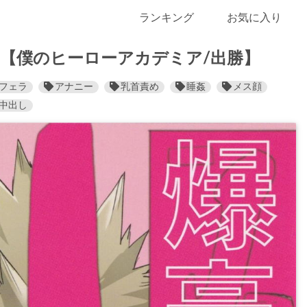
ランキング
お気に入り
【僕のヒーローアカデミア/出勝】
フェラ
アナニー
乳首責め
睡姦
メス顔
中出し