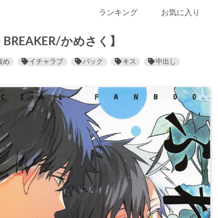
ランキング
お気に入り
BREAKER/かめさく】
責め
イチャラブ
バック
キス
中出し