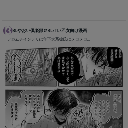
BLやおい倶楽部＠BL/TL/乙女向け漫画
デカムチインテリは年下犬系彼氏にメロメロ…