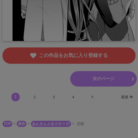
この作品をお気に入り登録する
前のページ
次のページ
1
2
3
4
5
最後
TOP
原作
あんさんぶるスターズ!
恋獄