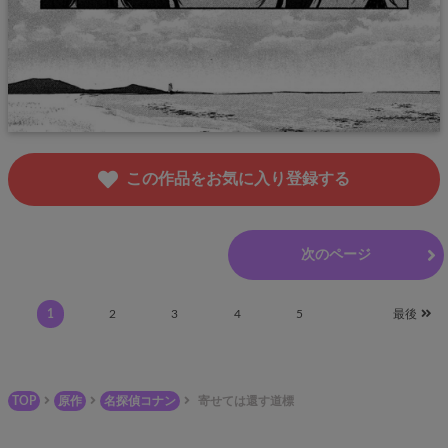
この作品をお気に入り登録する
前のページ
次のページ
1
2
3
4
5
最後
TOP
原作
名探偵コナン
寄せては還す道標