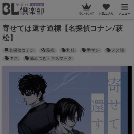
ランキング
お気に入り
メニュー
寄せては還す道標【名探偵コナン/萩
松】
名探偵コナン
萩松
和服
手マン
メス顔
キス
噛みつき・キスマーク