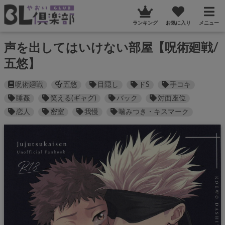
ランキング
お気に入り
メニュー
声を出してはいけない部屋【呪術廻戦/
五悠】
呪術廻戦
五悠
目隠し
ドS
手コキ
睡姦
笑える(ギャグ)
バック
対面座位
恋人
密室
我慢
噛みつき・キスマーク