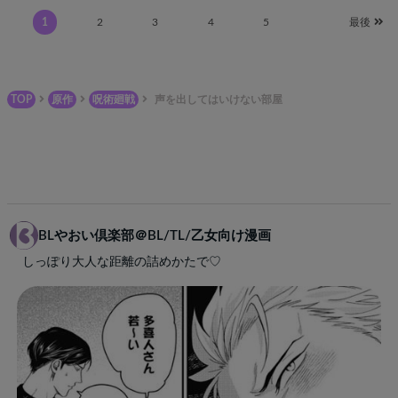
1
2
3
4
5
最後
TOP
原作
呪術廻戦
声を出してはいけない部屋
BLやおい倶楽部＠BL/TL/乙女向け漫画
しっぽり大人な距離の詰めかたで♡