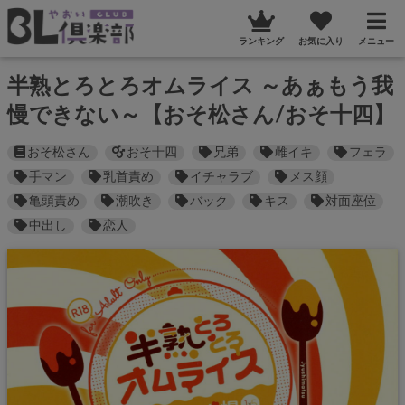
ランキング
お気に入り
メニュー
半熟とろとろオムライス ～あぁもう我
慢できない～【おそ松さん/おそ十四】
おそ松さん
おそ十四
兄弟
雌イキ
フェラ
手マン
乳首責め
イチャラブ
メス顔
亀頭責め
潮吹き
バック
キス
対面座位
中出し
恋人