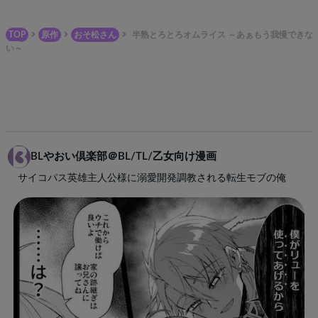
TOP
原作
おそ松さん
半熟とろとろオムライス ～あぁもう我慢できな
い～
BLやおい倶楽部＠BL/TL/乙女向け漫画
サイコパス英雄主人公様に溺愛開発調教される転生モブの俺