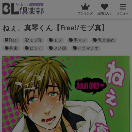
ランキング
お気に入り
メニュー
ねぇ、真琴くん【Free!/モブ真】
Free!
モブ真
モブ
手マン
乳首責め
拘束
ビッチ
メス顔
イラマチオ