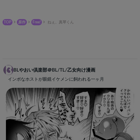
TOP
原作
Free!
ねぇ、真琴くん
BLやおい倶楽部＠BL/TL/乙女向け漫画
インポなホストが眼鏡イケメンに飼われる一ヶ月